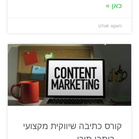
כאן »
izhak agam
קורס כתיבה שיווקית מקצועי