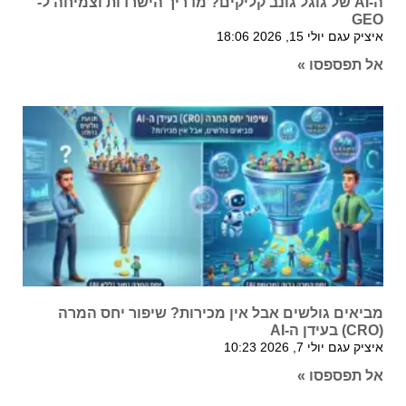
ה-AI של גוגל גונב קליקים? מדריך הישרדות וצמיחה ל-
GEO
איציק עגם
יולי 15, 2026
18:06
אל תפספסו »
מביאים גולשים אבל אין מכירות? שיפור יחס המרה
(CRO) בעידן ה-AI
איציק עגם
יולי 7, 2026
10:23
אל תפספסו »