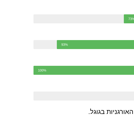
73
93%
100%