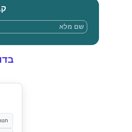
קבע
בדוק
חנות אי