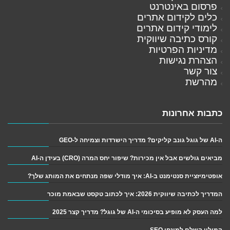
פרסום באינטרנט
כלים לקידום אתרים
לימודי קידום אתרים
קורס כתיבה שיווקית
מדיניות הפרטיות
הצהרת נגישות
צור קשר
מהרשת
כתבות אחרונות
ה-AI של גוגל גונב קליקים? מדריך הישרדות וצמיחה ל-GEO
מביאים גולשים אבל אין מכירות? שיפור יחס המרה (CRO) בעידן ה-AI
אופטימיזציית סנטימנט ב-AI: איך מודלי שפה מנתחים את המותג שלך?
המדריך לכתיבה שיווקית 2026: איך לכתוב טקסט שבאמת מוכר
למה העסק לא מופיע בסיכומי ה-AI של גוגל? מדריך קצר 2025
המילון השלם למונחי SEO