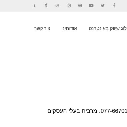
Contact
Tumblr
Dribbble
Instagram
Pinterest
YouTube
Twitter
Facebook
וג שיווק באינטרנט
אודותינו
צור קשר
ניווט מהיר רוצה לקבל דוח מיקומים של האתר שלך בגוגל בחינם? מלא פרטים עכשיו או חייג 077-6670167: מרבית בעלי העסקים