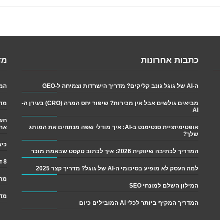
כתבות אחרונות
מד
ה-AI של גוגל גונב קליקים? מדריך הישרדות וצמיחה ל-GEO
המדריך
מביאים גולשים אבל אין מכירות? שיפור יחס המרה (CRO) בעידן ה-
מדר
AI
אופטימיזציית סנטימנט ב-AI: איך מודלי שפה מנתחים את המותג
את
שלך?
כיצד לש
המדריך לכתיבה שיווקית 2026: איך לכתוב טקסט שבאמת מוכר
8 דרכים פשוטות לגרום ליותר אנשים לקרוא את התוכן שלך
למה העסק לא מופיע בסיכומי ה-AI של גוגל? מדריך קצר 2025
מה 
המילון השלם למונחי SEO
מדר
המדריך המקיף ביותר לכלי AI המובילים כיום