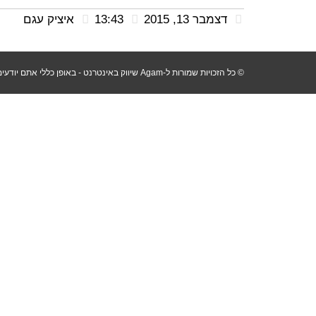
דצמבר 13, 2015
13:43
איציק עגם
© כל הזכויות שמורות ל-Agam שיווק באינטרנט - באופן כללי אתם יודעים שלא לוקחים ללא רשות :) תוכן האתר נכתב בלשון זכר מפאת הנוחות בלבד, אך פונה לשני המינים - Agam שיווק באינטרנט