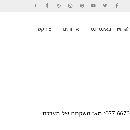
Contact
Tumblr
Dribbble
Instagram
Pinterest
YouTube
Twitter
Facebook
וג שיווק באינטרנט
אודותינו
צור קשר
רוצה לדעת באיזה מילות מפתח האתר שלך מדורג בגוגל בחינם? מלא פרטים עכשיו או חייג 077-6670167: מאז השקתה של מערכת