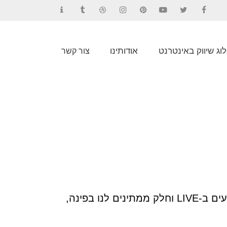
Contact
Tumblr
Dribbble
Instagram
Pinterest
YouTube
Twitter
Facebook
וג שיווק באינטרנט
אודותינו
צור קשר
שנת 2016 נפתחה עם הרבה מאוד שינויים שחברת Google בישלה לנו J, חלק מהשינויים מתבצעים ב-LIVE וחלק ממתינים לנו בפינה,