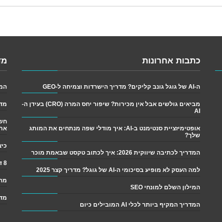
כתבות אחרונות
מד
ה-AI של גוגל גונב קליקים? מדריך הישרדות וצמיחה ל-GEO
המדריך
מביאים גולשים אבל אין מכירות? שיפור יחס המרה (CRO) בעידן ה-
מדר
AI
אופטימיזציית סנטימנט ב-AI: איך מודלי שפה מנתחים את המותג
את
שלך?
כיצד לש
המדריך לכתיבה שיווקית 2026: איך לכתוב טקסט שבאמת מוכר
8 דרכים פשוטות לגרום ליותר אנשים לקרוא את התוכן שלך
למה העסק לא מופיע בסיכומי ה-AI של גוגל? מדריך קצר 2025
מה 
המילון השלם למונחי SEO
מדר
המדריך המקיף ביותר לכלי AI המובילים כיום