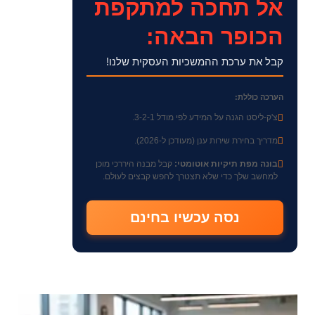
אל תחכה למתקפת
הכופר הבאה:
קבל את ערכת ההמשכיות העסקית שלנו!
הערכה כוללת:
צ'ק-ליסט הגנה על המידע לפי מודל 3-2-1.
מדריך בחירת שירות ענן (מעודכן ל-2026).
בונה מפת תיקיות אוטומטי:
קבל מבנה היררכי מוכן
למחשב שלך כדי שלא תצטרך לחפש קבצים לעולם.
נסה עכשיו בחינם