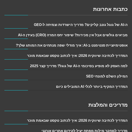
כתבות אחרונות
ה-AI של גוגל גונב קליקים? מדריך הישרדות וצמיחה ל-GEO
מביאים גולשים אבל אין מכירות? שיפור יחס המרה (CRO) בעידן ה-AI
אופטימיזציית סנטימנט ב-AI: איך מודלי שפה מנתחים את המותג שלך?
המדריך לכתיבה שיווקית 2026: איך לכתוב טקסט שבאמת מוכר
למה העסק לא מופיע בסיכומי ה-AI של גוגל? מדריך קצר 2025
המילון השלם למונחי SEO
המדריך המקיף ביותר לכלי AI המובילים כיום
מדריכים והמלצות
המדריך לכתיבה שיווקית 2026: איך לכתוב טקסט שבאמת מוכר
מדריך למחקר מילות מפתח יעיל לקידום אתרים אורגני