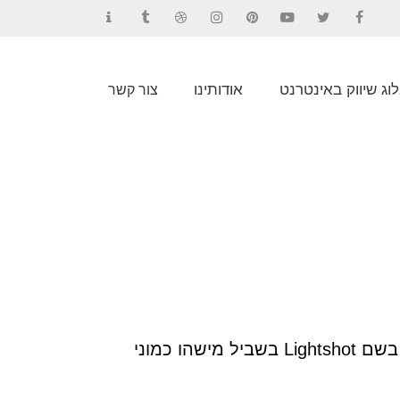
Contact
Tumblr
Dribbble
Instagram
Pinterest
YouTube
Twitter
Facebook
וג שיווק באינטרנט
אודותינו
צור קשר
קרדיט : צילום מסך מתוך אתר prntscr ניווט מהיר איך עושים צילום מסך במחשב בעזרת תוכנה בשם Lightshot בשביל מישהו כמוני