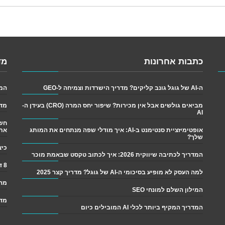
כתבות אחרונות
מד
ה-AI של גוגל גונב קליקים? מדריך הישרדות וצמיחה ל-GEO
המדריך
מביאים גולשים אבל אין מכירות? שיפור יחס המרה (CRO) בעידן ה-
מדר
AI
אופטימיזציית סנטימנט ב-AI: איך מודלי שפה מנתחים את המותג
את
שלך?
כיצד לש
המדריך לכתיבה שיווקית 2026: איך לכתוב טקסט שבאמת מוכר
8 דרכים פשוטות לגרום ליותר אנשים לקרוא את התוכן שלך
למה העסק לא מופיע בסיכומי ה-AI של גוגל? מדריך קצר 2025
מה 
המילון השלם למונחי SEO
מדר
המדריך המקיף ביותר לכלי AI המובילים כיום