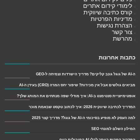
לימודי קידום אתרים
קורס כתיבה שיווקית
מדיניות הפרטיות
הצהרת נגישות
צור קשר
מהרשת
כתבות אחרונות
ה-AI של גוגל גונב קליקים? מדריך הישרדות וצמיחה ל-GEO
מביאים גולשים אבל אין מכירות? שיפור יחס המרה (CRO) בעידן ה-AI
אופטימיזציית סנטימנט ב-AI: איך מודלי שפה מנתחים את המותג שלך?
המדריך לכתיבה שיווקית 2026: איך לכתוב טקסט שבאמת מוכר
למה העסק לא מופיע בסיכומי ה-AI של גוגל? מדריך קצר 2025
המילון השלם למונחי SEO
המדריך המקיף ביותר לכלי AI המובילים כיום