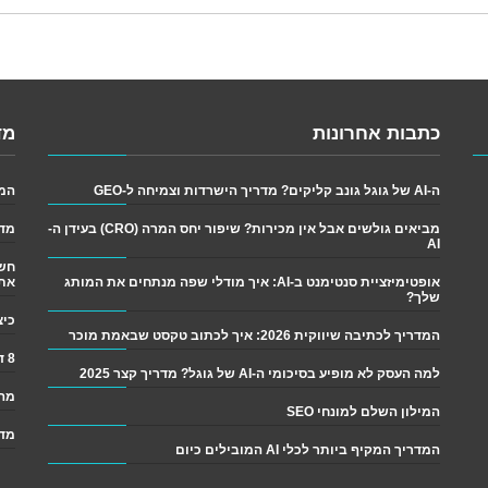
כתבות אחרונות
מד
ה-AI של גוגל גונב קליקים? מדריך הישרדות וצמיחה ל-GEO
המדריך
מביאים גולשים אבל אין מכירות? שיפור יחס המרה (CRO) בעידן ה-
מדר
AI
אופטימיזציית סנטימנט ב-AI: איך מודלי שפה מנתחים את המותג
את
שלך?
כיצד לש
המדריך לכתיבה שיווקית 2026: איך לכתוב טקסט שבאמת מוכר
8 דרכים פשוטות לגרום ליותר אנשים לקרוא את התוכן שלך
למה העסק לא מופיע בסיכומי ה-AI של גוגל? מדריך קצר 2025
מה 
המילון השלם למונחי SEO
מדר
המדריך המקיף ביותר לכלי AI המובילים כיום