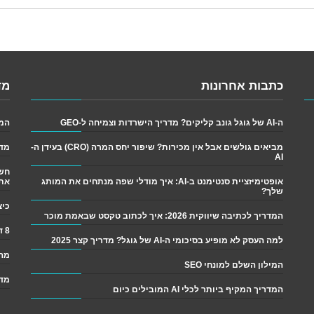
כתבות אחרונות
מד
ה-AI של גוגל גונב קליקים? מדריך הישרדות וצמיחה ל-GEO
המדריך
מביאים גולשים אבל אין מכירות? שיפור יחס המרה (CRO) בעידן ה-
מדר
AI
אופטימיזציית סנטימנט ב-AI: איך מודלי שפה מנתחים את המותג
את
שלך?
כיצד לש
המדריך לכתיבה שיווקית 2026: איך לכתוב טקסט שבאמת מוכר
8 דרכים פשוטות לגרום ליותר אנשים לקרוא את התוכן שלך
למה העסק לא מופיע בסיכומי ה-AI של גוגל? מדריך קצר 2025
מה 
המילון השלם למונחי SEO
מדר
המדריך המקיף ביותר לכלי AI המובילים כיום