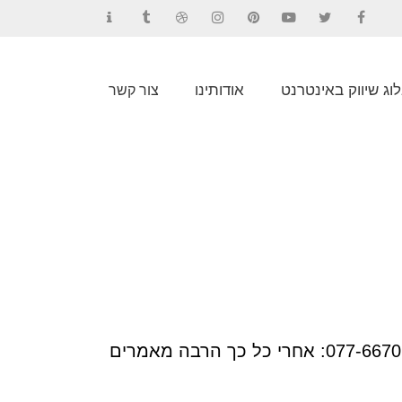
Contact
Tumblr
Dribbble
Instagram
Pinterest
YouTube
Twitter
Facebook
וג שיווק באינטרנט
אודותינו
צור קשר
רוצה לדעת באיזה מילות מפתח האתר שלך מדורג בגוגל בחינם? מלא פרטים עכשיו או חייג 077-6670167: אחרי כל כך הרבה מאמרים