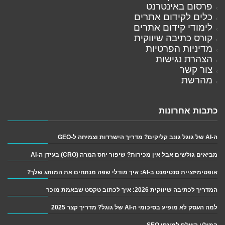
פרסום באינטרנט
כלים לקידום אתרים
לימודי קידום אתרים
קורס כתיבה שיווקית
מדיניות הפרטיות
הצהרת נגישות
צור קשר
מהרשת
כתבות אחרונות
ה-AI של גוגל גונב קליקים? מדריך הישרדות וצמיחה ל-GEO
מביאים גולשים אבל אין מכירות? שיפור יחס המרה (CRO) בעידן ה-AI
אופטימיזציית סנטימנט ב-AI: איך מודלי שפה מנתחים את המותג שלך?
המדריך לכתיבה שיווקית 2026: איך לכתוב טקסט שבאמת מוכר
למה העסק לא מופיע בסיכומי ה-AI של גוגל? מדריך קצר 2025
המילון השלם למונחי SEO