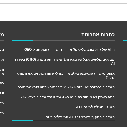
כתבות אחרונות
מד
ה-AI של גוגל גונב קליקים? מדריך הישרדות וצמיחה ל-GEO
המדריך
מביאים גולשים אבל אין מכירות? שיפור יחס המרה (CRO) בעידן ה-
מדר
AI
אופטימיזציית סנטימנט ב-AI: איך מודלי שפה מנתחים את המותג
את
שלך?
כיצד לש
המדריך לכתיבה שיווקית 2026: איך לכתוב טקסט שבאמת מוכר
8 דרכים פשוטות לגרום ליותר אנשים לקרוא את התוכן שלך
למה העסק לא מופיע בסיכומי ה-AI של גוגל? מדריך קצר 2025
מה 
המילון השלם למונחי SEO
מדר
המדריך המקיף ביותר לכלי AI המובילים כיום