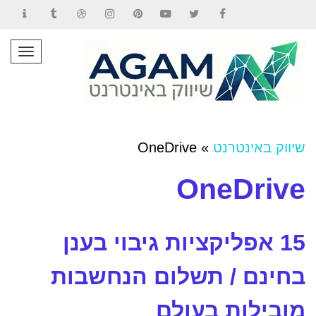
Contact
Tumblr
Dribbble
Instagram
Pinterest
YouTube
Twitter
Facebook
תפרי
שיווק באינטרנט
»
OneDrive
OneDrive
15 אפליקציות גיבוי בענן
בחינם / תשלום הנחשבות
מובילות בעולם