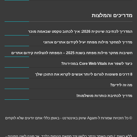
מדריכים והמלצות
המדריך לכתיבה שיווקית 2026: איך לכתוב טקסט שבאמת מוכר
מדריך למחקר מילות מפתח יעיל לקידום אתרים אורגני
חשיבות מחקר מילות מפתח בשנת 2025 – המפתח להצלחת קידום אתרים
כיצד לשפר את Core Web Vitals במהירות?
8 דרכים פשוטות לגרום ליותר אנשים לקרוא את התוכן שלך
מה זה לידים?
מדריך לכתיבת כותרות מושלמות!
© כל הזכויות שמורות ל-Agam שיווק באינטרנט - באופן כללי אתם יודעים שלא לוקחים
ללא רשות :) תוכן האתר נכתב בלשון זכר מפאת הנוחות בלבד, אך פונה לשני המינים -