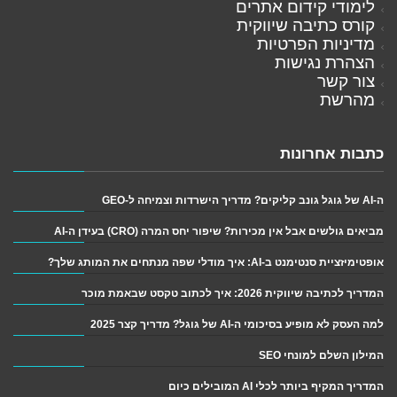
לימודי קידום אתרים
קורס כתיבה שיווקית
מדיניות הפרטיות
הצהרת נגישות
צור קשר
מהרשת
כתבות אחרונות
ה-AI של גוגל גונב קליקים? מדריך הישרדות וצמיחה ל-GEO
מביאים גולשים אבל אין מכירות? שיפור יחס המרה (CRO) בעידן ה-AI
אופטימיזציית סנטימנט ב-AI: איך מודלי שפה מנתחים את המותג שלך?
המדריך לכתיבה שיווקית 2026: איך לכתוב טקסט שבאמת מוכר
למה העסק לא מופיע בסיכומי ה-AI של גוגל? מדריך קצר 2025
המילון השלם למונחי SEO
המדריך המקיף ביותר לכלי AI המובילים כיום