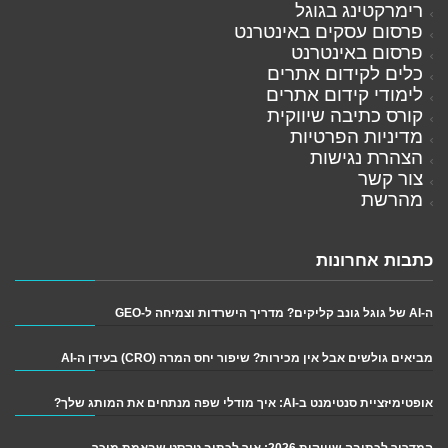
רימרקטינג בגוגל
פרסום עסקים באינטרנט
פרסום באינטרנט
כלים לקידום אתרים
לימודי קידום אתרים
קורס כתיבה שיווקית
מדיניות הפרטיות
הצהרת נגישות
צור קשר
מהרשת
כתבות אחרונות
ה-AI של גוגל גונב קליקים? מדריך הישרדות וצמיחה ל-GEO
מביאים גולשים אבל אין מכירות? שיפור יחס המרה (CRO) בעידן ה-AI
אופטימיזציית סנטימנט ב-AI: איך מודלי שפה מנתחים את המותג שלך?
המדריך לכתיבה שיווקית 2026: איך לכתוב טקסט שבאמת מוכר