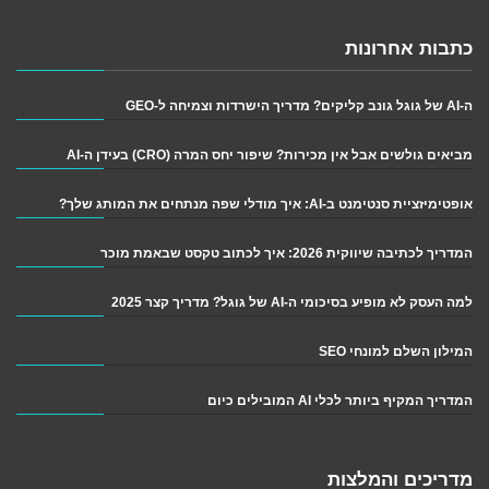
כתבות אחרונות
ה-AI של גוגל גונב קליקים? מדריך הישרדות וצמיחה ל-GEO
מביאים גולשים אבל אין מכירות? שיפור יחס המרה (CRO) בעידן ה-AI
אופטימיזציית סנטימנט ב-AI: איך מודלי שפה מנתחים את המותג שלך?
המדריך לכתיבה שיווקית 2026: איך לכתוב טקסט שבאמת מוכר
למה העסק לא מופיע בסיכומי ה-AI של גוגל? מדריך קצר 2025
המילון השלם למונחי SEO
המדריך המקיף ביותר לכלי AI המובילים כיום
מדריכים והמלצות