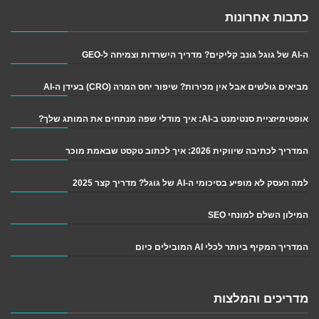
כתבות אחרונות
ה-AI של גוגל גונב קליקים? מדריך הישרדות וצמיחה ל-GEO
מביאים גולשים אבל אין מכירות? שיפור יחס המרה (CRO) בעידן ה-AI
אופטימיזציית סנטימנט ב-AI: איך מודלי שפה מנתחים את המותג שלך?
המדריך לכתיבה שיווקית 2026: איך לכתוב טקסט שבאמת מוכר
למה העסק לא מופיע בסיכומי ה-AI של גוגל? מדריך קצר 2025
המילון השלם למונחי SEO
המדריך המקיף ביותר לכלי AI המובילים כיום
מדריכים והמלצות