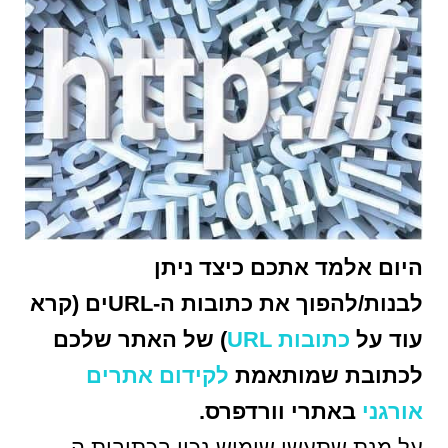
היום אלמד אתכם כיצד ניתן
לבנות/להפוך את כתובות ה-URLים (קרא
עוד על
כתובות URL
) של האתר שלכם
לכתובת שמותאמת
לקידום אתרים
אורגני
באתרי וורדפרס.
על מנת שתעשו שימוש נכון בכתובות ה-