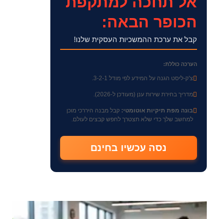
אל תחכה למתקפת
הכופר הבאה:
קבל את ערכת ההמשכיות העסקית שלנו!
הערכה כוללת:
צ'ק-ליסט הגנה על המידע לפי מודל 3-2-1.
מדריך בחירת שירות ענן (מעודכן ל-2026).
בונה מפת תיקיות אוטומטי:
קבל מבנה היררכי מוכן
למחשב שלך כדי שלא תצטרך לחפש קבצים לעולם.
נסה עכשיו בחינם