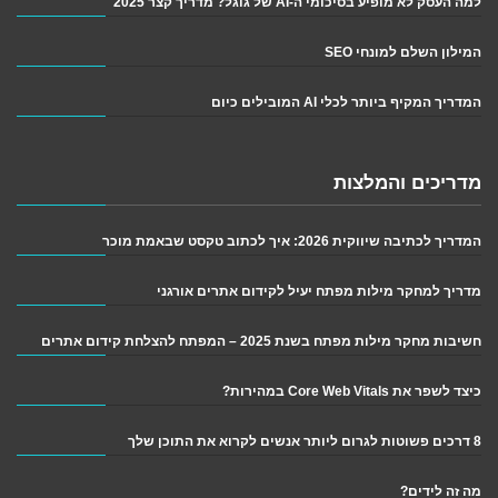
למה העסק לא מופיע בסיכומי ה-AI של גוגל? מדריך קצר 2025
המילון השלם למונחי SEO
המדריך המקיף ביותר לכלי AI המובילים כיום
מדריכים והמלצות
המדריך לכתיבה שיווקית 2026: איך לכתוב טקסט שבאמת מוכר
מדריך למחקר מילות מפתח יעיל לקידום אתרים אורגני
חשיבות מחקר מילות מפתח בשנת 2025 – המפתח להצלחת קידום אתרים
כיצד לשפר את Core Web Vitals במהירות?
8 דרכים פשוטות לגרום ליותר אנשים לקרוא את התוכן שלך
מה זה לידים?